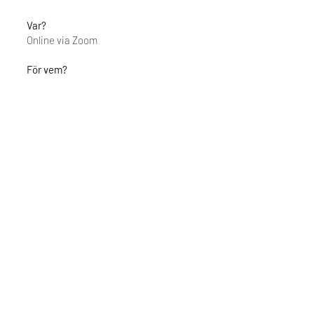
Var?
Online via Zoom
För vem?
För dig som är ledare och/eller
entreprenör.
Workshopledare
Josefin Andersson
Business coach, mentor & konstnär
Pris
444 kr exkl moms
Villkor för din bokning
Bokningen är bindande och kan ej
avbokas. Platsen kan dock överlåtas
till annan person.