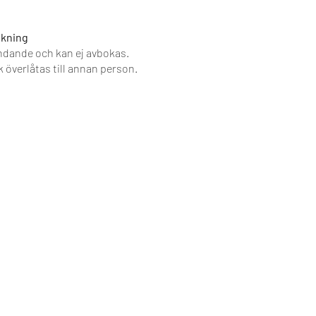
bokning
ndande och kan ej avbokas.
 överlåtas till annan person.