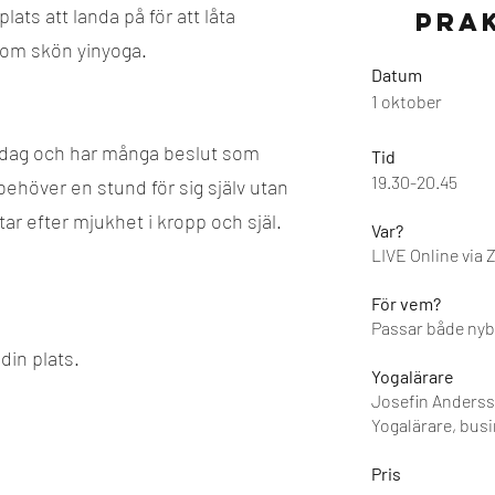
ats att landa på för att låta
Prak
om skön yinyoga.
Datum
1 oktober
ardag och har många beslut som
Tid
19.30-20.45
behöver en stund för sig själv utan
tar efter mjukhet i kropp och själ.
Var?
LIVE Online via
För vem?
Passar både nyb
in plats.
Yogalärare
Josefin Anders
Yogalärare, bus
Pris