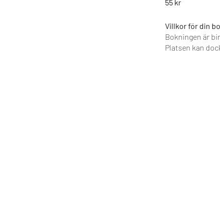
55 kr
Villkor för din 
Bokningen är bi
Platsen kan dock