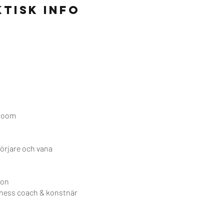
tisk info
 Zoom
örjare och vana
son
iness coach & konstnär