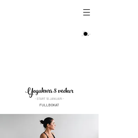
ÄLSKA VARA NU
Yogakurs 8 veckor
- START 10 JANUARI -
FULLBOKAT