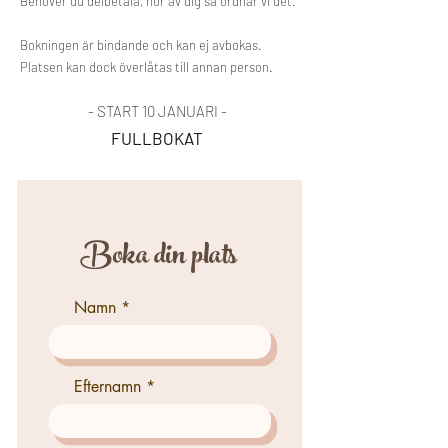
Behöver du delbetala, hör av dig så ordnar vi det.
Bokningen är bindande och kan ej avbokas.
Platsen kan dock överlåtas till annan person.
- START 10 JANUARI -
FULLBOKAT
Boka din plats
Namn
Efternamn