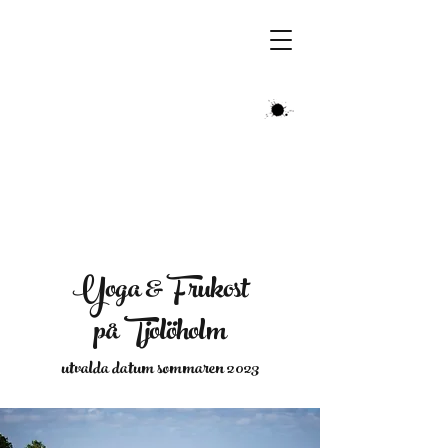
ÄLSKA VARA NU
Yoga & Frukost
på
Tjolöholm
utvalda datum sommaren 2023