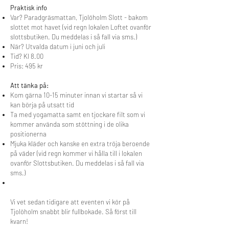
Praktisk info
Var? Paradgräsmattan, Tjolöholm Slott - bakom
slottet mot havet (vid regn lokalen Loftet ovanför
slottsbutiken. Du meddelas i så fall via sms.)
När? Utvalda datum i juni och juli
Tid? Kl 8.00
Pris: 495 kr
Att tänka på:
Kom gärna 10-15 minuter innan vi startar så vi
kan börja på utsatt tid
Ta med yogamatta samt en tjockare filt som vi
kommer använda som stöttning i de olika
positionerna
Mjuka kläder och kanske en extra tröja beroende
på väder (vid regn kommer vi hålla till i lokalen
ovanför Slottsbutiken. Du meddelas i så fall via
sms.)
Vi vet sedan tidigare att eventen vi kör på
Tjolöholm snabbt blir fullbokade. Så först till
kvarn!