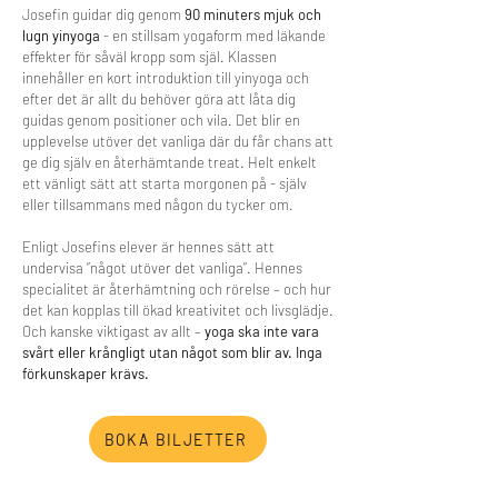
Josefin guidar dig genom
90 minuters mjuk och
lugn yinyoga
- en stillsam yogaform med läkande
effekter för såväl kropp som själ. Klassen
innehåller en kort introduktion till yinyoga och
efter det är allt du behöver göra att låta dig
guidas genom positioner och vila. Det blir en
upplevelse utöver det vanliga där du får chans att
ge dig själv en återhämtande treat. Helt enkelt
ett vänligt sätt att starta morgonen på - själv
eller tillsammans med någon du tycker om.
Enligt Josefins elever är hennes sätt att
undervisa ”något utöver det vanliga”. Hennes
specialitet är återhämtning och rörelse – och hur
det kan kopplas till ökad kreativitet och livsglädje.
Och kanske viktigast av allt –
yoga ska inte vara
svårt eller krångligt utan något som blir av. Inga
förkunskaper krävs.​
BOKA BILJETTER